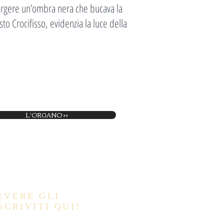
corgere un’ombra nera che bucava la
to Crocifisso, evidenzia la luce della
L'ORGANO >>
EVERE GLI
SCRIVITI QUI!