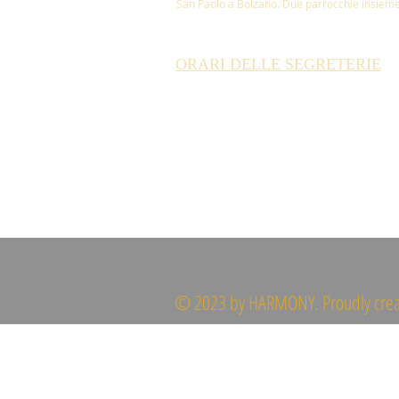
San Paolo a Bolzano. Due parrocchie insieme
ORARI DELLE SEGRETERIE
© 2023 by HARMONY. Proudly cre