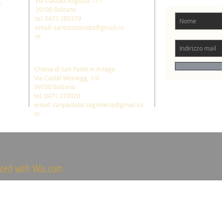
Via Claudia Augusta 111
.
39100 Bolzano
tel. 0471 285379
email: santorosariobz@gmail.co
m
Chiesa di San Paolo in Aslago
Via Castel Weinegg, 1/d
39100 Bolzano
tel. 0471 270020
email: sanpaolobz.segreteria@gmail.co
m
ated with
Wix.com