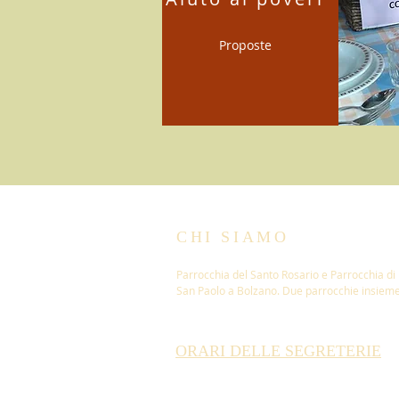
Proposte
CHI SIAMO
Parrocchia del Santo Rosario e Parrocchia di
San Paolo a Bolzano. Due parrocchie insieme
ORARI DELLE SEGRETERIE