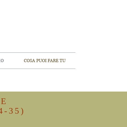
MO
COSA PUOI FARE TU
RE
4-35)