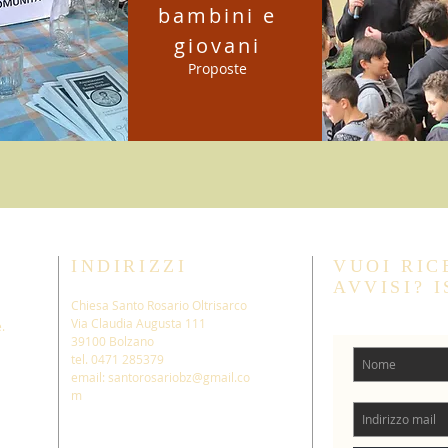
bambini e
giovani
Proposte
INDIRIZZI
VUOI RIC
AVVISI? I
Chiesa Santo Rosario Oltrisarco
Via Claudia Augusta 111
.
39100 Bolzano
tel. 0471 285379
email: santorosariobz@gmail.co
m