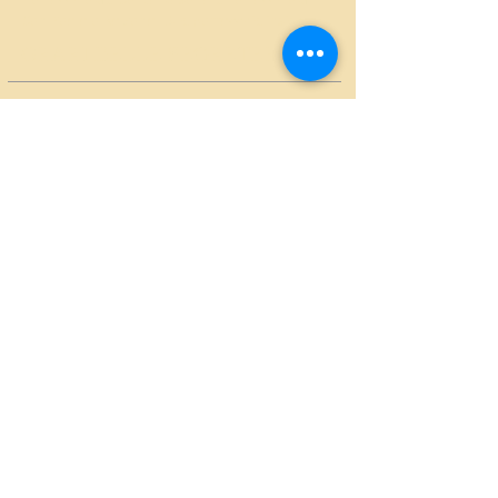
San Paolo a Bolzano. Due parrocchie insieme.
ORARI DELLE SEGRETERIE
INDIRIZZI
Chiesa Santo Rosario Oltrisarco
Via Claudia Augusta 111
39100 Bolzano
tel. 0471 285379
email: santorosariobz@gmail.com
Chiesa di San Paolo in Aslago
Via Castel Weinegg, 1/d
39100 Bolzano
tel. 0471 270020
email: sanpaolobz.segreteria@gmail.com
VUOI RICEVERE GLI
AVVISI? ISCRIVITI QUI!