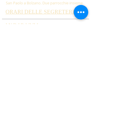
San Paolo a Bolzano. Due parrocchie insieme.
ORARI DELLE SEGRETERIE
INDIRIZZI
Chiesa Santo Rosario Oltrisarco
Via Claudia Augusta 111
39100 Bolzano
tel. 0471 285379
email: santorosariobz@gmail.com
Chiesa di San Paolo in Aslago
Via Castel Weinegg, 1/d
39100 Bolzano
tel. 0471 270020
email: sanpaolobz.segreteria@gmail.com
VUOI RICEVERE GLI
AVVISI? ISCRIVITI QUI!