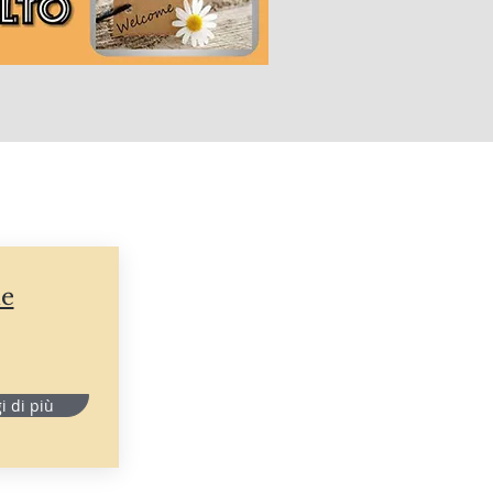
le
i di più