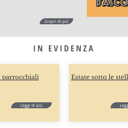
Scopri di più
IN EVIDENZA
i parrocchiali
Estate sotto le stel
Leggi di più
Legg