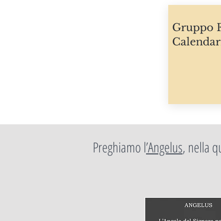
Gruppo F
Calendari
Preghiamo l
’Angelus
, nella 